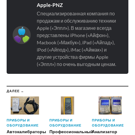
Apple-PNZ
Специализированная компания по
продажам и обслуживанию техники
Apple («Эппл»). В магазине всегда
представлены iPhone («Айфон»),
Macbook («Макбук»), iPad («Айпад»),
iPod («Айпод»), iMac («Аймак») и
другие устройства фирмы Apple
(«Эппл») по очень выгодным ценам.
ДАЛЕЕ →
ПРИБОРЫ И
ПРИБОРЫ И
ПРИБОРЫ И
ОБОРУДОВАНИЕ
ОБОРУДОВАНИЕ
ОБОРУДОВАНИЕ
Автокалибраторы
Профессиональный
Анализатор