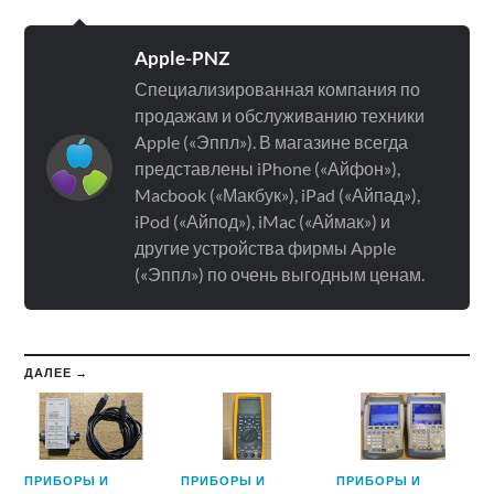
Apple-PNZ
Специализированная компания по
продажам и обслуживанию техники
Apple («Эппл»). В магазине всегда
представлены iPhone («Айфон»),
Macbook («Макбук»), iPad («Айпад»),
iPod («Айпод»), iMac («Аймак») и
другие устройства фирмы Apple
(«Эппл») по очень выгодным ценам.
ДАЛЕЕ →
ПРИБОРЫ И
ПРИБОРЫ И
ПРИБОРЫ И