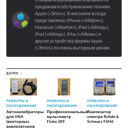
продажам и обслуживанию техники
Apple («Эппл»). В магазине всегда
представлены iPhone («Айфон»),
Macbook («Макбук»), iPad («Айпад»),
iPod («Айпод»), iMac («Аймак») и
другие устройства фирмы Apple
(«Эппл») по очень выгодным ценам.
ДАЛЕЕ →
ПРИБОРЫ И
ПРИБОРЫ И
ПРИБОРЫ И
ОБОРУДОВАНИЕ
ОБОРУДОВАНИЕ
ОБОРУДОВАНИЕ
Автокалибраторы
Профессиональный
Анализатор
для VNA
мультиметр
спектра Rohde &
(векторных
Fluke 289
Schwarz FSH6
анализаторов