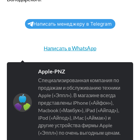
Написать менеджеру в Telegram
Написать в WhatsApp
Apple-PNZ
Специализированная компания по
продажам и обслуживанию техники
Apple («Эппл»). В магазине всегда
представлены iPhone («Айфон»),
Macbook («Макбук»), iPad («Айпад»),
iPod («Айпод»), iMac («Аймак») и
другие устройства фирмы Apple
(«Эппл») по очень выгодным ценам.