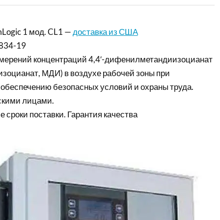
Logic 1 мод. CL1 —
доставка из США
834-19
змерений концентраций 4,4′-дифенилметандиизоцианат
оцианат, МДИ) в воздухе рабочей зоны при
 обеспечению безопасных условий и охраны труда.
скими лицами.
е сроки поставки. Гарантия качества