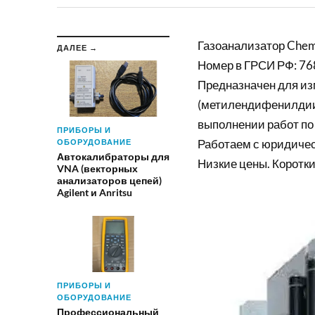
Газоанализатор Chem
ДАЛЕЕ →
Номер в ГРСИ РФ: 76
Предназначен для и
(метилендифенилдииз
выполнении работ по
ПРИБОРЫ И
Работаем с юридиче
ОБОРУДОВАНИЕ
Автокалибраторы для
Низкие цены. Коротки
VNA (векторных
анализаторов цепей)
Agilent и Anritsu
ПРИБОРЫ И
ОБОРУДОВАНИЕ
Профессиональный