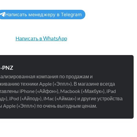
Написать менеджеру в Telegram
Написать в WhatsApp
e-PNZ
ализированная компания по продажам и
иванию техники Apple («Эппл»). В магазине всегда
авлены iPhone («Айфон»), Macbook («Макбук»), iPad
д»), iPod («Айпод»), iMac («Аймак») и другие устройства
 Apple («Эппл») по очень выгодным ценам.