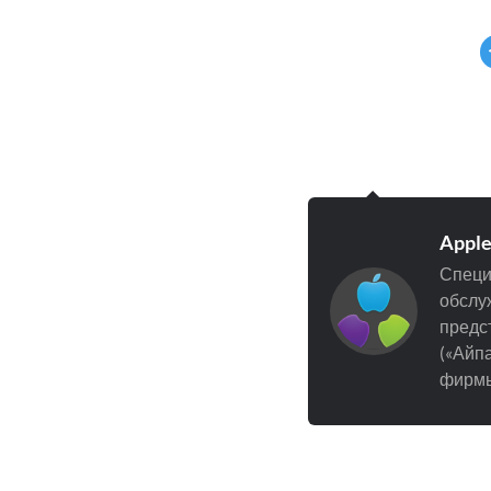
Appl
Специ
обслуж
предст
(«Айпа
фирмы