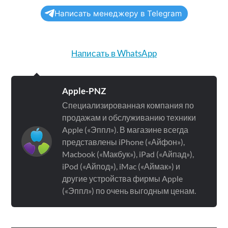
Написать менеджеру в Telegram
Написать в WhatsApp
Apple-PNZ
Специализированная компания по
продажам и обслуживанию техники
Apple («Эппл»). В магазине всегда
представлены iPhone («Айфон»),
Macbook («Макбук»), iPad («Айпад»),
iPod («Айпод»), iMac («Аймак») и
другие устройства фирмы Apple
(«Эппл») по очень выгодным ценам.