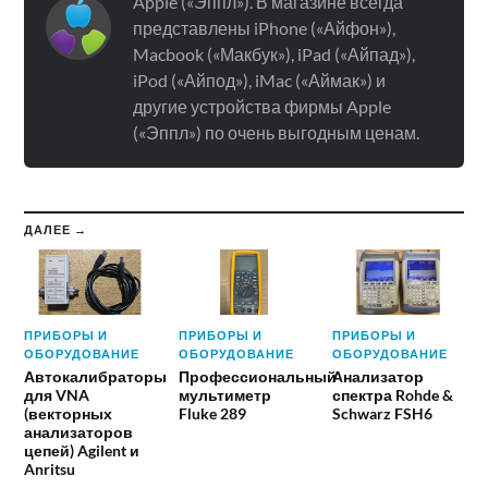
Apple («Эппл»). В магазине всегда
представлены iPhone («Айфон»),
Macbook («Макбук»), iPad («Айпад»),
iPod («Айпод»), iMac («Аймак») и
другие устройства фирмы Apple
(«Эппл») по очень выгодным ценам.
ДАЛЕЕ →
ПРИБОРЫ И
ПРИБОРЫ И
ПРИБОРЫ И
ОБОРУДОВАНИЕ
ОБОРУДОВАНИЕ
ОБОРУДОВАНИЕ
Автокалибраторы
Профессиональный
Анализатор
для VNA
мультиметр
спектра Rohde &
(векторных
Fluke 289
Schwarz FSH6
анализаторов
цепей) Agilent и
Anritsu