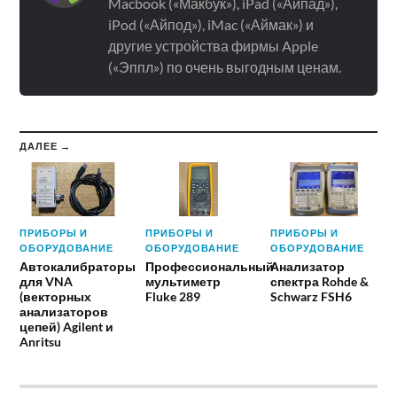
Macbook («Макбук»), iPad («Айпад»),
iPod («Айпод»), iMac («Аймак») и
другие устройства фирмы Apple
(«Эппл») по очень выгодным ценам.
ДАЛЕЕ →
ПРИБОРЫ И
ПРИБОРЫ И
ПРИБОРЫ И
ОБОРУДОВАНИЕ
ОБОРУДОВАНИЕ
ОБОРУДОВАНИЕ
Автокалибраторы
Профессиональный
Анализатор
для VNA
мультиметр
спектра Rohde &
(векторных
Fluke 289
Schwarz FSH6
анализаторов
цепей) Agilent и
Anritsu