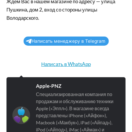
Ждем Вас в нашем магазине по адресу — улица
Пушкина, дом 2, вход со стороны улицы
Володарского.
Написать менеджеру в Telegram
Написать в WhatsApp
Apple-PNZ
Специализированная компания по
продажам и обслуживанию техники
Apple («Эппл»). В магазине всегда
представлены iPhone («Айфон»),
Macbook («Макбук»), iPad («Айпад»),
iPod («Айпод»), iMac («Аймак») и