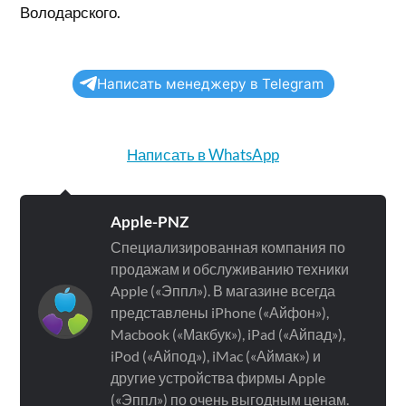
Володарского.
Написать менеджеру в Telegram
Написать в WhatsApp
Apple-PNZ
Специализированная компания по
продажам и обслуживанию техники
Apple («Эппл»). В магазине всегда
представлены iPhone («Айфон»),
Macbook («Макбук»), iPad («Айпад»),
iPod («Айпод»), iMac («Аймак») и
другие устройства фирмы Apple
(«Эппл») по очень выгодным ценам.