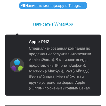
Написать менеджеру в Telegram
Написать в WhatsApp
Apple-PNZ
Специализированная компания по
продажам и обслуживанию техники
Apple («Эппл»). В магазине всегда
представлены iPhone («Айфон»),
Macbook («Макбук»), iPad («Айпад»),
iPod («Айпод»), iMac («Аймак») и
другие устройства фирмы Apple
(«Эппл») по очень выгодным ценам.