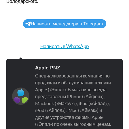
Володарского.
Написать менеджеру в Telegram
Написать в WhatsApp
Apple-PNZ
Специализированная компания по
продажам и обслуживанию техники
Apple («Эппл»). В магазине всегда
представлены iPhone («Айфон»),
Macbook («Макбук»), iPad («Айпад»),
iPod («Айпод»), iMac («Аймак») и
другие устройства фирмы Apple
(«Эппл») по очень выгодным ценам.