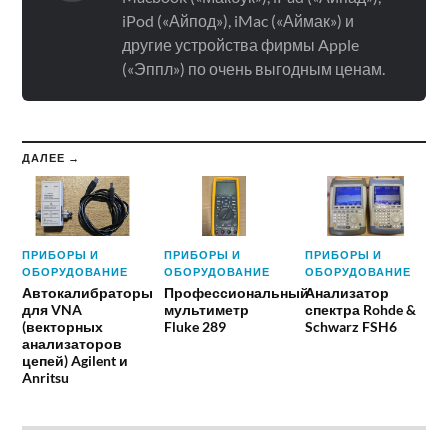
iPod («Айпод»), iMac («Аймак») и
другие устройства фирмы Apple
(«Эппл») по очень выгодным ценам.
ДАЛЕЕ →
ПРИБОРЫ И
ПРИБОРЫ И
ПРИБОРЫ И
ОБОРУДОВАНИЕ
ОБОРУДОВАНИЕ
ОБОРУДОВАНИЕ
Автокалибраторы
Профессиональный
Анализатор
для VNA
мультиметр
спектра Rohde &
(векторных
Fluke 289
Schwarz FSH6
анализаторов
цепей) Agilent и
Anritsu