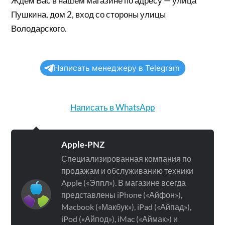
Ждем Вас в нашем магазине по адресу — улица
Пушкина, дом 2, вход со стороны улицы
Володарского.
Написать менеджеру в Telegram
Написать в WhatsApp
Apple-PNZ
Специализированная компания по
продажам и обслуживанию техники
Apple («Эппл»). В магазине всегда
представлены iPhone («Айфон»),
Macbook («Макбук»), iPad («Айпад»),
iPod («Айпод»), iMac («Аймак») и