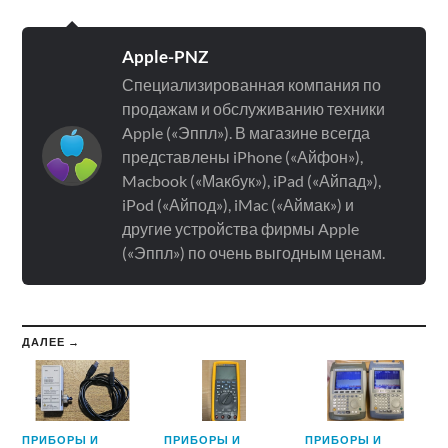
Apple-PNZ
Специализированная компания по
продажам и обслуживанию техники
Apple («Эппл»). В магазине всегда
представлены iPhone («Айфон»),
Macbook («Макбук»), iPad («Айпад»),
iPod («Айпод»), iMac («Аймак») и
другие устройства фирмы Apple
(«Эппл») по очень выгодным ценам.
ДАЛЕЕ →
ПРИБОРЫ И
ПРИБОРЫ И
ПРИБОРЫ И