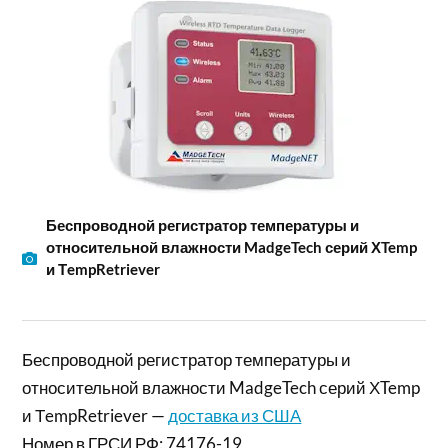
Беспроводной регистратор температуры и
относительной влажности MadgeTech серий ХTemp
и ТempRetriever
Беспроводной регистратор температуры и
относительной влажности MadgeTech серий ХTemp
и ТempRetriever —
доставка из США
Номер в ГРСИ РФ: 74176-19