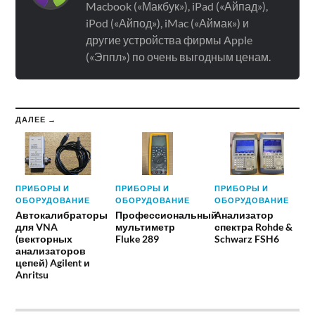
Macbook («Макбук»), iPad («Айпад»),
iPod («Айпод»), iMac («Аймак») и
другие устройства фирмы Apple
(«Эппл») по очень выгодным ценам.
ДАЛЕЕ →
ПРИБОРЫ И
ПРИБОРЫ И
ПРИБОРЫ И
ОБОРУДОВАНИЕ
ОБОРУДОВАНИЕ
ОБОРУДОВАНИЕ
Автокалибраторы
Профессиональный
Анализатор
для VNA
мультиметр
спектра Rohde &
(векторных
Fluke 289
Schwarz FSH6
анализаторов
цепей) Agilent и
Anritsu