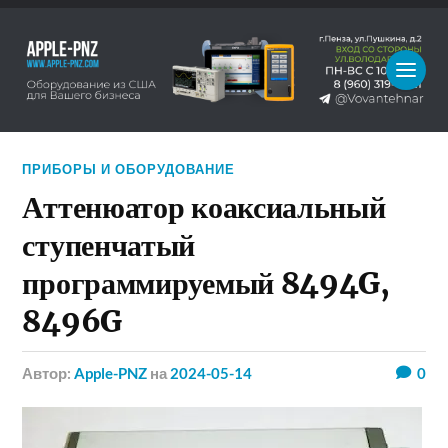
ПРИБОРЫ И ОБОРУДОВАНИЕ
Аттенюатор коаксиальный
ступенчатый
программируемый 8494G,
8496G
Автор:
Apple-PNZ
на
2024-05-14
0