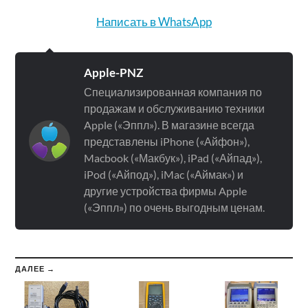
Написать в WhatsApp
Apple-PNZ
Специализированная компания по
продажам и обслуживанию техники
Apple («Эппл»). В магазине всегда
представлены iPhone («Айфон»),
Macbook («Макбук»), iPad («Айпад»),
iPod («Айпод»), iMac («Аймак») и
другие устройства фирмы Apple
(«Эппл») по очень выгодным ценам.
ДАЛЕЕ →