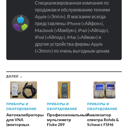
Специализированная компания по
продажам и обслуживанию техники
Apple («Эппл»). В магазине всегда
представлены iPhone («Айфон»),
Macbook («Макбук»), iPad («Айпад»),
iPod («Айпод»), iMac («Аймак») и
другие устройства фирмы Apple
(«Эппл») по очень выгодным ценам.
ДАЛЕЕ →
ПРИБОРЫ И
ПРИБОРЫ И
ПРИБОРЫ И
ОБОРУДОВАНИЕ
ОБОРУДОВАНИЕ
ОБОРУДОВАНИЕ
Автокалибраторы
Профессиональный
Анализатор
для VNA
мультиметр
спектра Rohde &
(векторных
Fluke 289
Schwarz FSH6