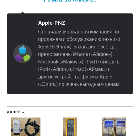
Apple-PNZ
Специализированная компания по
продажам и обслуживанию техники
Apple («Эппл»). В магазине всегда
представлены iPhone («Айфон»),
Macbook («Макбук»), iPad («Айпад»),
iPod («Айпод»), iMac («Аймак») и
другие устройства фирмы Apple
(«Эппл») по очень выгодным ценам.
ДАЛЕЕ →