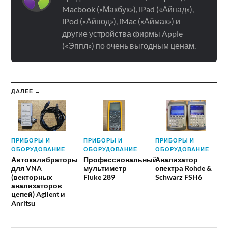
Macbook («Макбук»), iPad («Айпад»),
iPod («Айпод»), iMac («Аймак») и
другие устройства фирмы Apple
(«Эппл») по очень выгодным ценам.
ДАЛЕЕ →
ПРИБОРЫ И
ПРИБОРЫ И
ПРИБОРЫ И
ОБОРУДОВАНИЕ
ОБОРУДОВАНИЕ
ОБОРУДОВАНИЕ
Автокалибраторы
Профессиональный
Анализатор
для VNA
мультиметр
спектра Rohde &
(векторных
Fluke 289
Schwarz FSH6
анализаторов
цепей) Agilent и
Anritsu