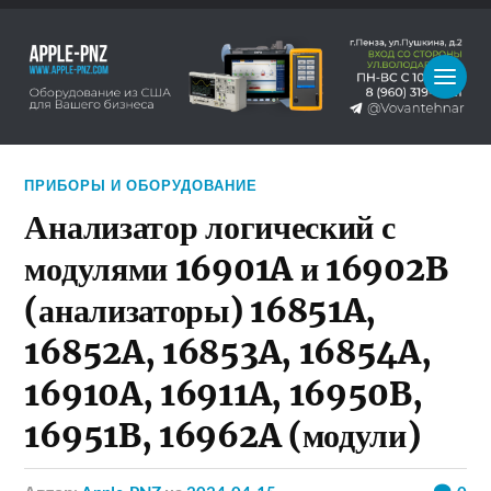
ПРИБОРЫ И ОБОРУДОВАНИЕ
Анализатор логический с
модулями 16901A и 16902B
(анализаторы) 16851A,
16852A, 16853A, 16854A,
16910A, 16911A, 16950B,
16951B, 16962A (модули)