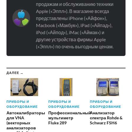
продажам и обслуживанию техники
Apple («Эппл»). В магазине всегда
представлены iPhone («Айфон»),
Macbook («Макбук»), iPad («Айпад»),
iPod («Айпод»), iMac («Аймак») и
другие устройства фирмы Apple
(«Эппл») по очень выгодным ценам.
ДАЛЕЕ →
ПРИБОРЫ И
ПРИБОРЫ И
ПРИБОРЫ И
ОБОРУДОВАНИЕ
ОБОРУДОВАНИЕ
ОБОРУДОВАНИЕ
Автокалибраторы
Профессиональный
Анализатор
для VNA
мультиметр
спектра Rohde &
(векторных
Fluke 289
Schwarz FSH6
анализаторов