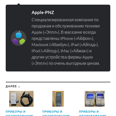
Apple-PNZ
Специализированная компания по
продажам и обслуживанию техники
Apple («Эппл»). В магазине всегда
представлены iPhone («Айфон»),
Macbook («Макбук»), iPad («Айпад»),
iPod («Айпод»), iMac («Аймак») и
другие устройства фирмы Apple
(«Эппл») по очень выгодным ценам.
ДАЛЕЕ →
ПРИБОРЫ И
ПРИБОРЫ И
ПРИБОРЫ И
ОБОРУДОВАНИЕ
ОБОРУДОВАНИЕ
ОБОРУДОВАНИЕ