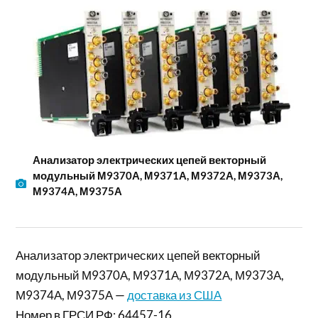
Анализатор электрических цепей векторный
модульный М9370А, М9371А, М9372А, М9373А,
М9374А, М9375А
Анализатор электрических цепей векторный
модульный М9370А, М9371А, М9372А, М9373А,
М9374А, М9375А —
доставка из США
Номер в ГРСИ РФ: 64457-16