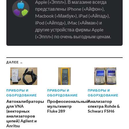
Apple («Эппл»). В магазине всегда
представлены iPhone («Айфон»),
Macbook («Макбук»), iPad («Айпад»),
iPod («Айпод»), iMac («Аймак») и
другие устройства фирмы Apple
(«Эппл») по очень выгодным ценам.
ДАЛЕЕ →
ПРИБОРЫ И
ПРИБОРЫ И
ПРИБОРЫ И
ОБОРУДОВАНИЕ
ОБОРУДОВАНИЕ
ОБОРУДОВАНИЕ
Автокалибраторы
Профессиональный
Анализатор
для VNA
мультиметр
спектра Rohde &
(векторных
Fluke 289
Schwarz FSH6
анализаторов
цепей) Agilent и
Anritsu