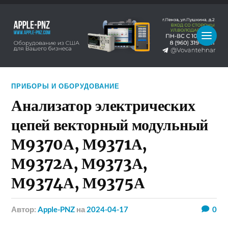
ПРИБОРЫ И ОБОРУДОВАНИЕ
Анализатор электрических
цепей векторный модульный
М9370А, М9371А,
М9372А, М9373А,
М9374А, М9375А
Автор:
Apple-PNZ
на
2024-04-17
0