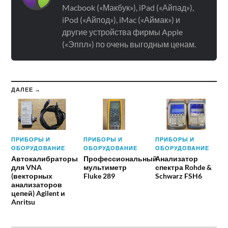
Macbook («Макбук»), iPad («Айпад»),
iPod («Айпод»), iMac («Аймак») и
другие устройства фирмы Apple
(«Эппл») по очень выгодным ценам.
ДАЛЕЕ →
ПРИБОРЫ И
ПРИБОРЫ И
ПРИБОРЫ И
ОБОРУДОВАНИЕ
ОБОРУДОВАНИЕ
ОБОРУДОВАНИЕ
Автокалибраторы
Профессиональный
Анализатор
для VNA
мультиметр
спектра Rohde &
(векторных
Fluke 289
Schwarz FSH6
анализаторов
цепей) Agilent и
Anritsu