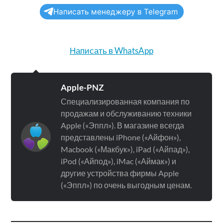
Написать менеджеру в Telegram
Написать в WhatsApp
Apple-PNZ
Специализированная компания по
продажам и обслуживанию техники
Apple («Эппл»). В магазине всегда
представлены iPhone («Айфон»),
Macbook («Макбук»), iPad («Айпад»),
iPod («Айпод»), iMac («Аймак») и
другие устройства фирмы Apple
(«Эппл») по очень выгодным ценам.