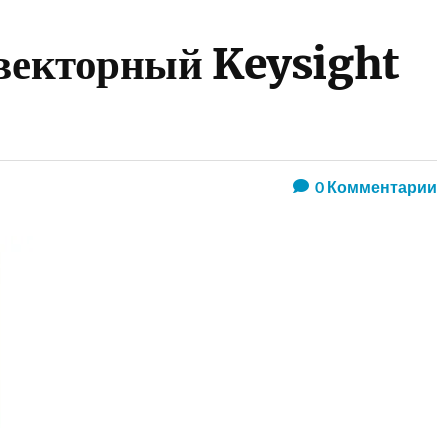
 векторный Keysight
0
Комментарии