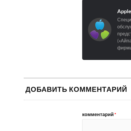
Appl
Специ
обслуж
предст
(«Айпа
фирмы
ДОБАВИТЬ КОММЕНТАРИЙ
комментарий
*