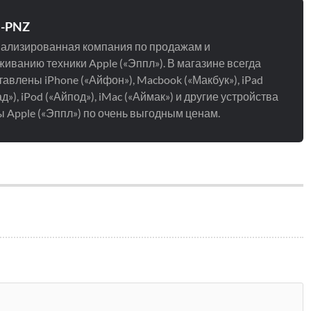
e-PNZ
ализированная компания по продажам и
иванию техники Apple («Эппл»). В магазине всегда
авлены iPhone («Айфон»), Macbook («Макбук»), iPad
д»), iPod («Айпод»), iMac («Аймак») и другие устройства
 Apple («Эппл») по очень выгодным ценам.