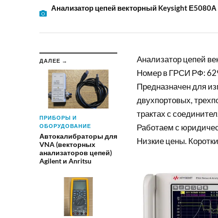
Анализатор цепей векторный Keysight Е5080А
Анализатор цепей ве
ДАЛЕЕ →
Номер в ГРСИ РФ: 62
Предназначен для из
двухпортовых, трехп
трактах с соединител
ПРИБОРЫ И
Работаем с юридиче
ОБОРУДОВАНИЕ
Автокалибраторы для
Низкие цены. Коротки
VNA (векторных
анализаторов цепей)
Agilent и Anritsu