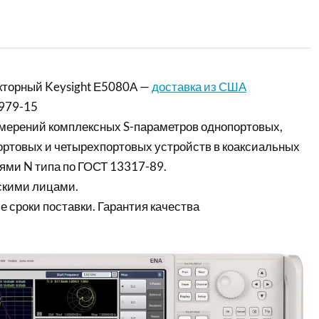
кторный Keysight Е5080А —
доставка из США
979-15
мерений комплексных S-параметров однопортовых,
ортовых и четырехпортовых устройств в коаксиальных
ями N типа по ГОСТ 13317-89.
скими лицами.
е сроки поставки. Гарантия качества