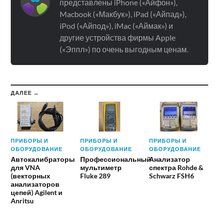
представлены iPhone («Айфон»),
Macbook («Макбук»), iPad («Айпад»),
iPod («Айпод»), iMac («Аймак») и
другие устройства фирмы Apple
(«Эппл») по очень выгодным ценам.
ДАЛЕЕ →
ПРИБОРЫ И
ПРИБОРЫ И
ПРИБОРЫ И
ОБОРУДОВАНИЕ
ОБОРУДОВАНИЕ
ОБОРУДОВАНИЕ
Автокалибраторы
Профессиональный
Анализатор
для VNA
мультиметр
спектра Rohde &
(векторных
Fluke 289
Schwarz FSH6
анализаторов
цепей) Agilent и
Anritsu