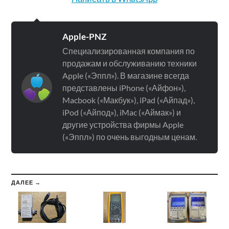
Apple-PNZ
Специализированная компания по
продажам и обслуживанию техники
Apple («Эппл»). В магазине всегда
представлены iPhone («Айфон»),
Macbook («Макбук»), iPad («Айпад»),
iPod («Айпод»), iMac («Аймак») и
другие устройства фирмы Apple
(«Эппл») по очень выгодным ценам.
ДАЛЕЕ →