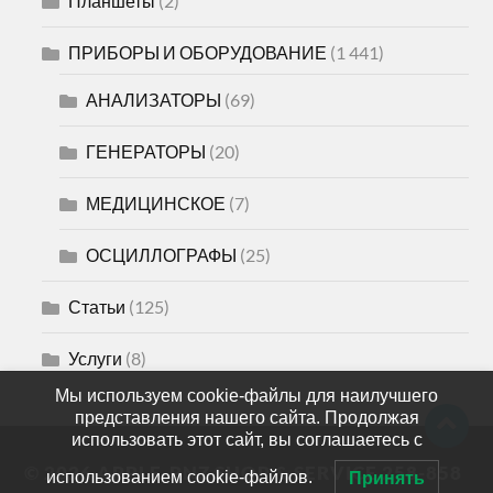
Планшеты
(2)
ПРИБОРЫ И ОБОРУДОВАНИЕ
(1 441)
АНАЛИЗАТОРЫ
(69)
ГЕНЕРАТОРЫ
(20)
МЕДИЦИНСКОЕ
(7)
ОСЦИЛЛОГРАФЫ
(25)
Статьи
(125)
Услуги
(8)
Мы используем cookie-файлы для наилучшего
представления нашего сайта. Продолжая
использовать этот сайт, вы соглашаетесь с
© 2026
APPLE-PNZ SHOP & SERVICE 258-858
использованием cookie-файлов.
Принять