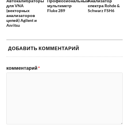
Автокалибраторы
Профессиональный
Анализатор
для VNA
мультиметр
спектра Rohde &
(векторных
Fluke 289
Schwarz FSH6
анализаторов
цепей) Agilent и
Anritsu
ДОБАВИТЬ КОММЕНТАРИЙ
комментарий
*