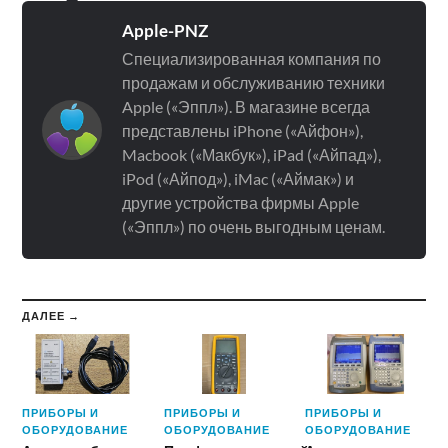
Apple-PNZ
Специализированная компания по
продажам и обслуживанию техники
Apple («Эппл»). В магазине всегда
представлены iPhone («Айфон»),
Macbook («Макбук»), iPad («Айпад»),
iPod («Айпод»), iMac («Аймак») и
другие устройства фирмы Apple
(«Эппл») по очень выгодным ценам.
ДАЛЕЕ →
ПРИБОРЫ И
ПРИБОРЫ И
ПРИБОРЫ И
ОБОРУДОВАНИЕ
ОБОРУДОВАНИЕ
ОБОРУДОВАНИЕ