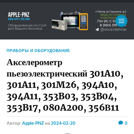
ПРИБОРЫ И ОБОРУДОВАНИЕ
Акселерометр
пьезоэлектрический 301A10,
301A11, 301M26, 394A10,
394A11, 353B03, 353B04,
353B17, 080A200, 356В11
Автор:
Apple-PNZ
на
2024-02-20
0