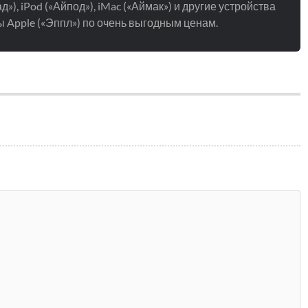
д»), iPod («Айпод»), iMac («Аймак») и другие устройства
 Apple («Эппл») по очень выгодным ценам.