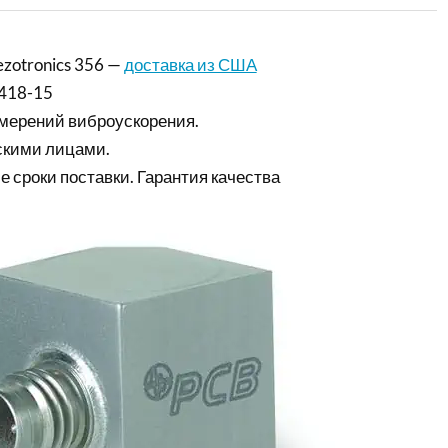
zotronics 356 —
доставка из США
418-15
мерений виброускорения.
скими лицами.
е сроки поставки. Гарантия качества