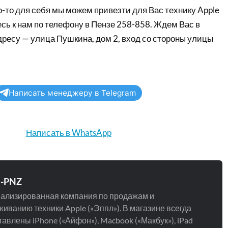
-то для себя мы можем привезти для Вас технику Apple
сь к нам по телефону в Пензе 258-858. Ждем Вас в
дресу — улица Пушкина, дом 2, вход со стороны улицы
Написать менеджеру в Telegram
Написать в WhatsApp
e-PNZ
ализированная компания по продажам и
иванию техники Apple («Эппл»). В магазине всегда
авлены iPhone («Айфон»), Macbook («Макбук»), iPad