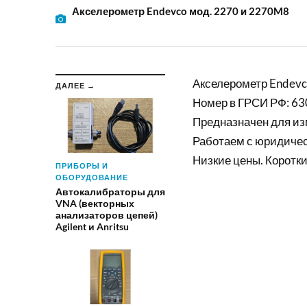
Акселерометр Endevco мод. 2270 и 2270M8
Акселерометр Endevc
ДАЛЕЕ →
Номер в ГРСИ РФ: 63
Предназначен для из
Работаем с юридиче
Низкие цены. Коротки
ПРИБОРЫ И
ОБОРУДОВАНИЕ
Автокалибраторы для
VNA (векторных
анализаторов цепей)
Agilent и Anritsu