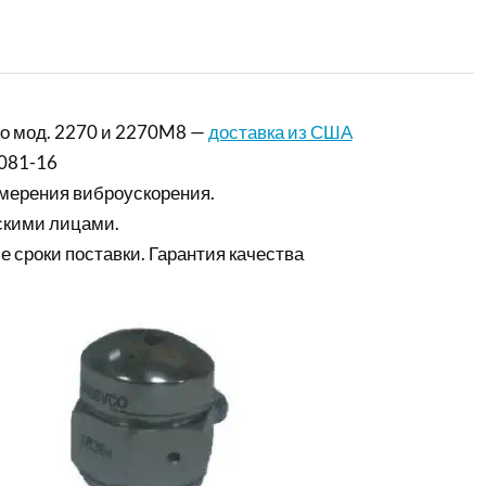
o мод. 2270 и 2270M8 —
доставка из США
081-16
мерения виброускорения.
скими лицами.
е сроки поставки. Гарантия качества