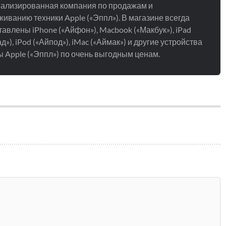
ализированная компания по продажам и
иванию техники Apple («Эппл»). В магазине всегда
авлены iPhone («Айфон»), Macbook («Макбук»), iPad
д»), iPod («Айпод»), iMac («Аймак») и другие устройства
 Apple («Эппл») по очень выгодным ценам.