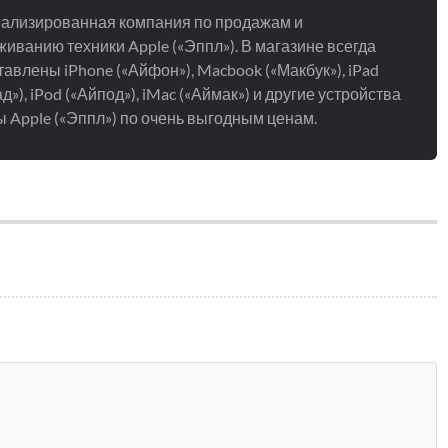
ализированная компания по продажам и
иванию техники Apple («Эппл»). В магазине всегда
авлены iPhone («Айфон»), Macbook («Макбук»), iPad
д»), iPod («Айпод»), iMac («Аймак») и другие устройства
 Apple («Эппл») по очень выгодным ценам.