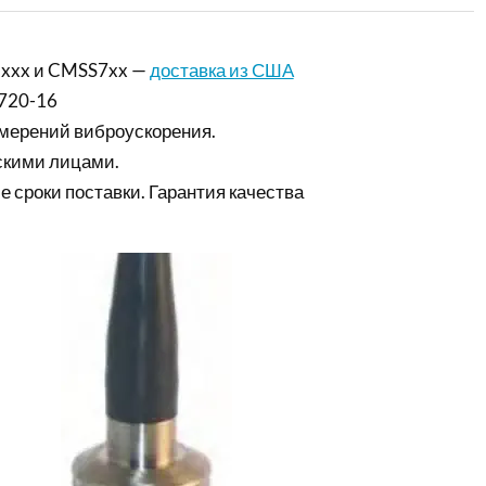
xxx и CMSS7xx —
доставка из США
720-16
мерений виброускорения.
скими лицами.
е сроки поставки. Гарантия качества