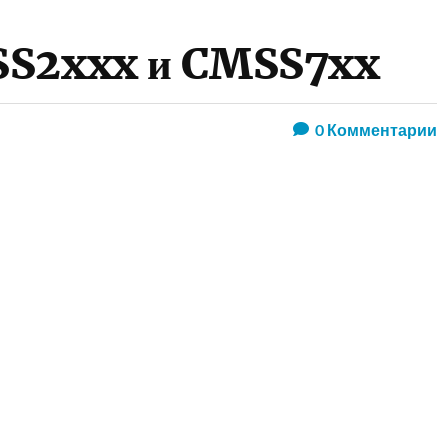
SS2xxx и CMSS7xx
0
Комментарии