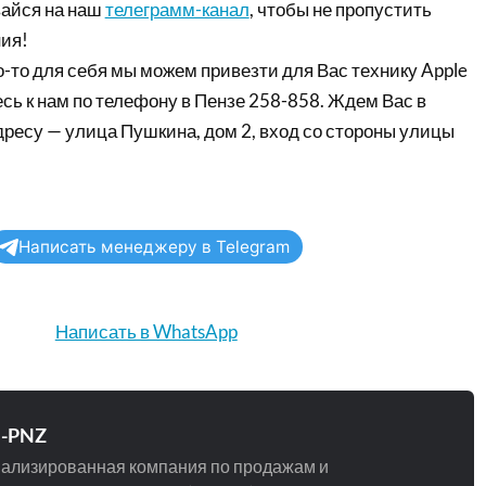
айся на наш
телеграмм-канал
, чтобы не пропустить
ия!
-то для себя мы можем привезти для Вас технику Apple
сь к нам по телефону в Пензе 258-858. Ждем Вас в
дресу — улица Пушкина, дом 2, вход со стороны улицы
Написать менеджеру в Telegram
Написать в WhatsApp
e-PNZ
ализированная компания по продажам и