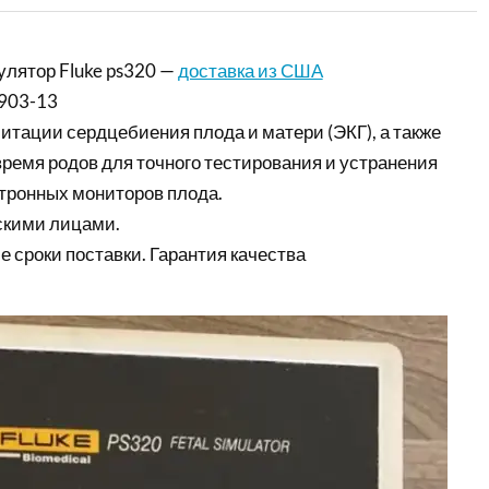
лятор Fluke ps320 —
доставка из США
903-13
итации сердцебиения плода и матери (ЭКГ), а также
время родов для точного тестирования и устранения
тронных мониторов плода.
скими лицами.
е сроки поставки. Гарантия качества