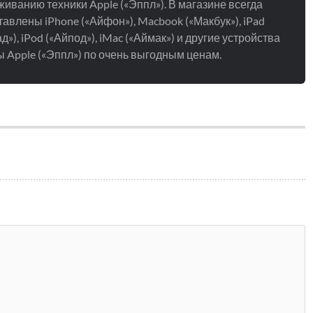
иванию техники Apple («Эппл»). В магазине всегда
авлены iPhone («Айфон»), Macbook («Макбук»), iPad
д»), iPod («Айпод»), iMac («Аймак») и другие устройства
 Apple («Эппл») по очень выгодным ценам.