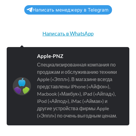
Написать менеджеру в Telegram
Написать в WhatsApp
Apple-PNZ
Специализированная компания по
продажам и обслуживанию техники
Apple («Эппл»). В магазине всегда
представлены iPhone («Айфон»),
Macbook («Макбук»), iPad («Айпад»),
iPod («Айпод»), iMac («Аймак») и
другие устройства фирмы Apple
(«Эппл») по очень выгодным ценам.