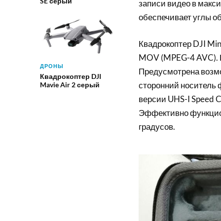
SE серый
записи видео в макс
обеспечивает углы об
Квадрокоптер DJI Mi
MOV (MPEG-4 AVC). 
ДРОНЫ
Предусмотрена возмо
Квадрокоптер DJI
сторонний носитель 
Mavie Air 2 серый
версии UHS-I Speed C
Эффективно функцион
градусов.