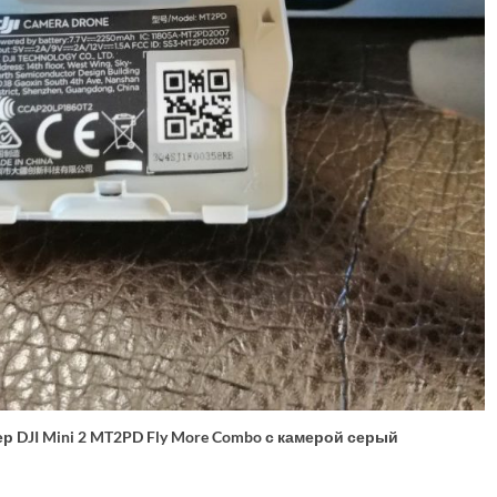
р DJI Mini 2 MT2PD Fly More Combo с камерой серый