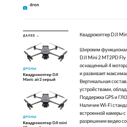
dron
Квадрокоптер DJI Mi
ДАЛЕЕ →
Широким функционал
DJI Mini 2 MT2PD Fly
оснащенный 4 мотора
ДРОНЫ
и развивает максимал
Квадрокоптер DJI
Mavic air2 серый
Вертикальная состав
устройствами, обла
Поддержка GPS и ГЛО
Наличие Wi-Fi станда
встроенной камеры с
ДРОНЫ
разрешение видео со
Квадрокоптер DJI mini