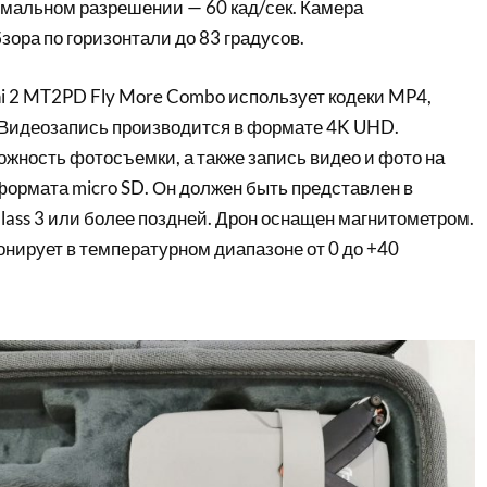
имальном разрешении — 60 кад/сек. Камера
зора по горизонтали до 83 градусов.
ni 2 MT2PD Fly More Combo использует кодеки MP4,
Видеозапись производится в формате 4K UHD.
жность фотосъемки, а также запись видео и фото на
формата micro SD. Он должен быть представлен в
lass 3 или более поздней. Дрон оснащен магнитометром.
ирует в температурном диапазоне от 0 до +40