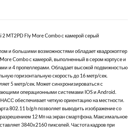
ni 2 MT2PD Fly More Combo с камерой серый
ом и большими возможностями обладает квадрокоптер
 More Combo с камерой, выполненный в сером корпусе и
ми и 4 пропеллерами. Обладает высокой подвижностью
ьную горизонтальную скорость до 16 метр/сек.
ляет 5 метр/сек. Может синхронизироваться с
дающими операционными системами IOS и Android.
НАСС обеспечивает четкую ориентацию на местности.
рта 802.11 b/g/n позволяет выводить изображение со
 разрешением 12 Мп на экран смартфона. Максимальное
ставляет 3840х2160 пикселей. Частота кадров при