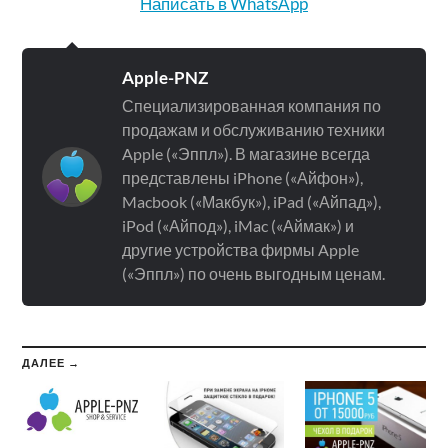
Написать в WhatsApp
Apple-PNZ
Специализированная компания по
продажам и обслуживанию техники
Apple («Эппл»). В магазине всегда
представлены iPhone («Айфон»),
Macbook («Макбук»), iPad («Айпад»),
iPod («Айпод»), iMac («Аймак») и
другие устройства фирмы Apple
(«Эппл») по очень выгодным ценам.
ДАЛЕЕ →