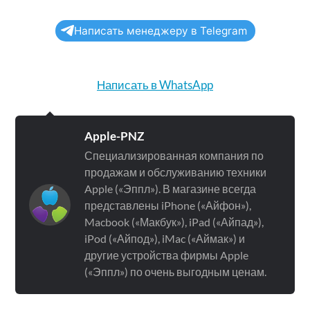
Написать менеджеру в Telegram
Написать в WhatsApp
Apple-PNZ
Специализированная компания по
продажам и обслуживанию техники
Apple («Эппл»). В магазине всегда
представлены iPhone («Айфон»),
Macbook («Макбук»), iPad («Айпад»),
iPod («Айпод»), iMac («Аймак») и
другие устройства фирмы Apple
(«Эппл») по очень выгодным ценам.