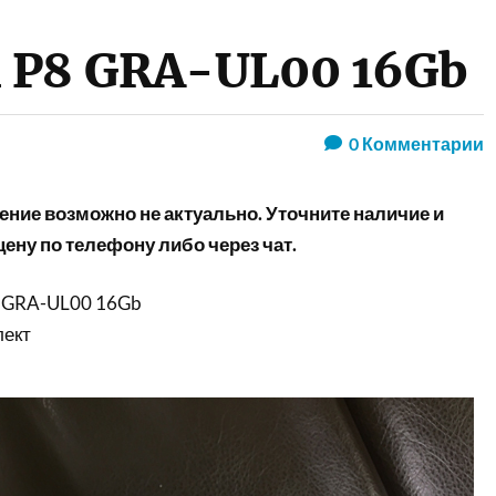
i P8 GRA-UL00 16Gb
0
Комментарии
ние возможно не актуально. Уточните наличие и
ену по телефону либо через чат.
 GRA-UL00 16Gb
лект