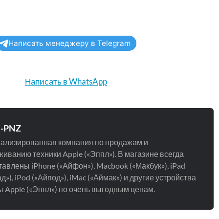
Написать менеджеру в Telegram
Написать в WhatsApp
e-PNZ
ализированная компания по продажам и
иванию техники Apple («Эппл»). В магазине всегда
авлены iPhone («Айфон»), Macbook («Макбук»), iPad
д»), iPod («Айпод»), iMac («Аймак») и другие устройства
 Apple («Эппл») по очень выгодным ценам.