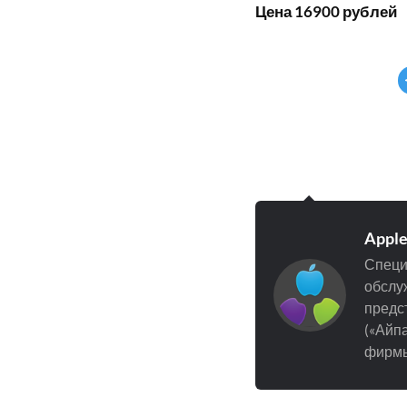
Цена 16900 рублей
Appl
Специ
обслуж
предст
(«Айпа
фирмы