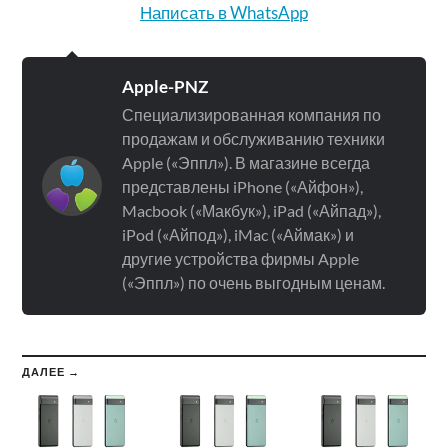
Написать в WhatsApp
Apple-PNZ
Специализированная компания по
продажам и обслуживанию техники
Apple («Эппл»). В магазине всегда
представлены iPhone («Айфон»),
Macbook («Макбук»), iPad («Айпад»),
iPod («Айпод»), iMac («Аймак») и
другие устройства фирмы Apple
(«Эппл») по очень выгодным ценам.
ДАЛЕЕ →