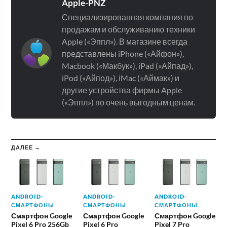
Apple-PNZ
Специализированная компания по
продажам и обслуживанию техники
Apple («Эппл»). В магазине всегда
представлены iPhone («Айфон»),
Macbook («Макбук»), iPad («Айпад»),
iPod («Айпод»), iMac («Аймак») и
другие устройства фирмы Apple
(«Эппл») по очень выгодным ценам.
ДАЛЕЕ →
ANDROID-
ANDROID-
ANDROID-
СМАРТФОНЫ
СМАРТФОНЫ
СМАРТФОНЫ
Смартфон Google
Смартфон Google
Смартфон Google
Pixel 6 Pro 256Gb
Pixel 6 Pro
Pixel 7 Pro