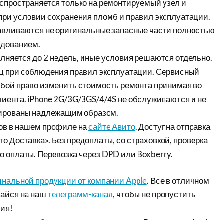
аспространяется только на ремонтируемый узел и
 при условии сохранения пломб и правил эксплуатации.
вливаются не оригинальные запасные части полностью
удованием.
лняется до 2 недель, иные условия решаются отдельно.
яц при соблюдения правил эксплуатации. Сервисный
собой право изменить стоимость ремонта принимая во
лиента. iPhone 2G/3G/3GS/4/4S не обслуживаются и не
тированы надлежащим образом.
ов в нашем профиле на
сайте Авито
. Доступна отправка
то Доставка». Без предоплаты, со страховкой, проверка
о оплаты. Перевозка через DPD или Boxberry.
инальной продукции от компании Apple
. Все в отличном
айся на наш
телеграмм-канал
, чтобы не пропустить
ия!