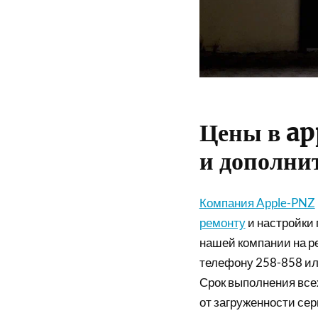
Цены в ap
и дополни
Компания Apple-PNZ
ремонту
и настройки 
нашей компании на р
телефону 258-858 или
Срок выполнения всех
от загруженности сер