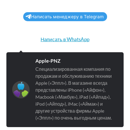
Написать менеджеру в Telegram
Написать в WhatsApp
Apple-PNZ
Специализированная компания по
продажам и обслуживанию техники
Apple («Эппл»). В магазине всегда
представлены iPhone («Айфон»),
Macbook («Макбук»), iPad («Айпад»),
iPod («Айпод»), iMac («Аймак») и
другие устройства фирмы Apple
(«Эппл») по очень выгодным ценам.