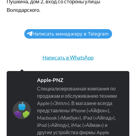
Пушкина, дом 2, вход со стороны улицы
Володарского.
Написать менеджеру в Telegram
Написать в WhatsApp
Apple-PNZ
Специализированная компания по
продажам и обслуживанию техники
Apple («Эппл»). В магазине всегда
представлены iPhone («Айфон»),
Macbook («Макбук»), iPad («Айпад»),
iPod («Айпод»), iMac («Аймак») и
другие устройства фирмы Apple