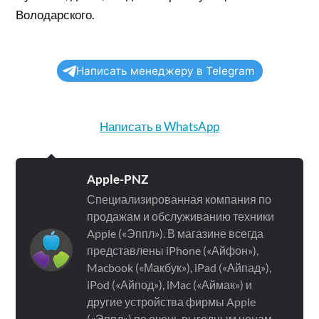
Володарского.
Написать менеджеру в Telegram
Написать в WhatsApp
Apple-PNZ
Специализированная компания по
продажам и обслуживанию техники
Apple («Эппл»). В магазине всегда
представлены iPhone («Айфон»),
Macbook («Макбук»), iPad («Айпад»),
iPod («Айпод»), iMac («Аймак») и
другие устройства фирмы Apple
(«Эппл») по очень выгодным ценам.