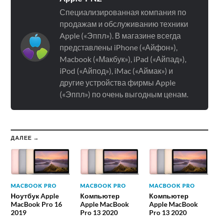
Специализированная компания по
продажам и обслуживанию техники
Apple («Эппл»). В магазине всегда
представлены iPhone («Айфон»),
Macbook («Макбук»), iPad («Айпад»),
iPod («Айпод»), iMac («Аймак») и
другие устройства фирмы Apple
(«Эппл») по очень выгодным ценам.
ДАЛЕЕ →
MACBOOK PRO
MACBOOK PRO
MACBOOK PRO
Ноутбук Apple
Компьютер
Компьютер
MacBook Pro 16
Apple MacBook
Apple MacBook
2019
Pro 13 2020
Pro 13 2020