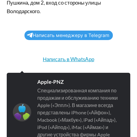
Пушкина, дом 2, вход со стороны улицы
Володарского.
Написать менеджеру в Telegram
Написать в WhatsApp
Apple-PNZ
Специализированная компания по
продажам и обслуживанию техники
Apple («Эппл»). В магазине всегда
представлены iPhone («Айфон»),
Macbook («Макбук»), iPad («Айпад»),
iPod («Айпод»), iMac («Аймак») и
другие устройства фирмы Apple