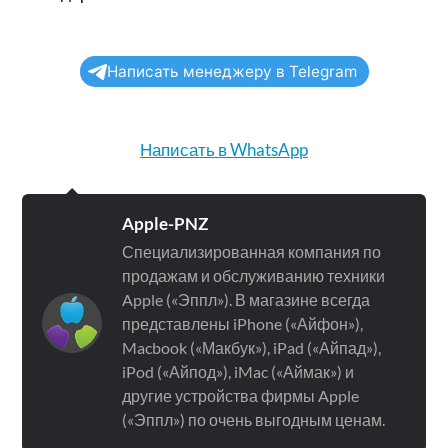
Написать менеджеру в Telegram
Написать в WhatsApp
Apple-PNZ
Специализированная компания по
продажам и обслуживанию техники
Apple («Эппл»). В магазине всегда
представлены iPhone («Айфон»),
Macbook («Макбук»), iPad («Айпад»),
iPod («Айпод»), iMac («Аймак») и
другие устройства фирмы Apple
(«Эппл») по очень выгодным ценам.