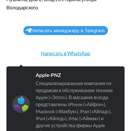
Володарского.
Написать менеджеру в Telegram
Написать в WhatsApp
Apple-PNZ
Специализированная компания по
продажам и обслуживанию техники
Apple («Эппл»). В магазине всегда
представлены iPhone («Айфон»),
Macbook («Макбук»), iPad («Айпад»),
iPod («Айпод»), iMac («Аймак») и
другие устройства фирмы Apple