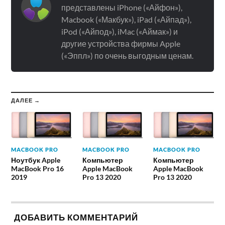
представлены iPhone («Айфон»),
Macbook («Макбук»), iPad («Айпад»),
iPod («Айпод»), iMac («Аймак») и
другие устройства фирмы Apple
(«Эппл») по очень выгодным ценам.
ДАЛЕЕ →
MACBOOK PRO
MACBOOK PRO
MACBOOK PRO
Ноутбук Apple
Компьютер
Компьютер
MacBook Pro 16
Apple MacBook
Apple MacBook
2019
Pro 13 2020
Pro 13 2020
ДОБАВИТЬ КОММЕНТАРИЙ